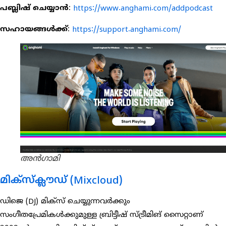
പബ്ലിഷ് ചെയ്യാൻ
:
https://www.anghami.com/addpodcast
സഹായങ്ങൾക്ക്
:
https://support.anghami.com/
അൻഗാമി
മിക്സ്ക്ലൗഡ് (Mixcloud)
ഡിജെ (DJ) മിക്സ് ചെയ്യുന്നവർക്കും
സംഗീതപ്രേമികൾക്കുമുള്ള ബ്രിട്ടീഷ് സ്ട്രീമിങ് സൈറ്റാണ്