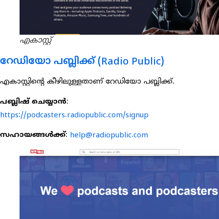
എകാസ്റ്റ്
റേഡിയോ പബ്ലിക്ക് (Radio Public)
എകാസ്റ്റിന്റെ കീഴിലുള്ളതാണ് റേഡിയോ പബ്ലിക്ക്.
പബ്ലിഷ് ചെയ്യാൻ
:
https://podcasters.radiopublic.com/signup
സഹായങ്ങൾക്ക്
:
help@radiopublic.com