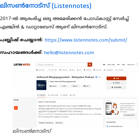
ലിസൺനോട്സ് (Listennotes)
2017-ൽ ആരംഭിച്ച ഒരു അമേരിക്കൻ പോഡ്കാസ്റ്റ് സേർച്ച്
എഞ്ചിൻ & ഡാറ്റാബേസ് ആണ് ലിസൺനോട്സ്.
പബ്ലിഷ് ചെയ്യാൻ
:
https://www.listennotes.com/submit/
സഹായങ്ങൾക്ക്
:
hello@listennotes.com
ലിസൺനോട്സ്