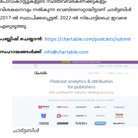
പോഡ്കാസ്റ്റുകളുടെ സ്ഥിതിവിവരകണക്കുകളും
വിശകലനവും നൽകുന്ന വെബ്സൈറ്റായിട്ടാണ് ചാർട്ടബിൾ
2017-ൽ സ്ഥാപിക്കപ്പെട്ടത്. 2022-ൽ സ്പോട്ടിഫൈ ഇവരെ
എറ്റെടുത്തു.
പബ്ലിഷ് ചെയ്യാൻ
:
https://chartable.com/podcasts/submit
സഹായങ്ങൾക്ക്
:
info@chartable.com
ചാർട്ടബിൾ