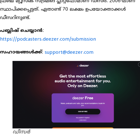
ഫ്രഞ്ച് മ്യൂസിക് സ്ട്രീമിങ് പ്ലാറ്റ്‌ഫോമാണ് ഡീസർ. 2006-ലാണ്
സ്ഥാപിക്കപ്പെട്ടത്. ഏതാണ്ട് 70 ലക്ഷം ഉപയോക്താക്കൾ
ഡീസറിനുണ്ട്.
പബ്ലിഷ് ചെയ്യാൻ
:
https://podcasters.deezer.com/submission
സഹായങ്ങൾക്ക്
:
support@deezer.com
ഡീസർ