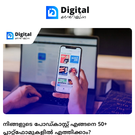
നിങ്ങളുടെ പോഡ്കാസ്റ്റ് എങ്ങനെ 50‍+
പ്ലാറ്റ്‌ഫോമുകളിൽ എത്തിക്കാം?