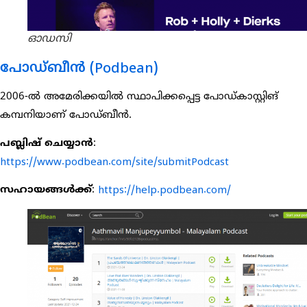
ഓഡസി
പോഡ്ബീൻ (Podbean)
2006-ൽ അമേരിക്കയിൽ സ്ഥാപിക്കപ്പെട്ട പോഡ്കാസ്റ്റിങ്
കമ്പനിയാണ് പോഡ്ബീൻ.
പബ്ലിഷ് ചെയ്യാൻ
:
https://www.podbean.com/site/submitPodcast
സഹായങ്ങൾക്ക്
:
https://help.podbean.com/