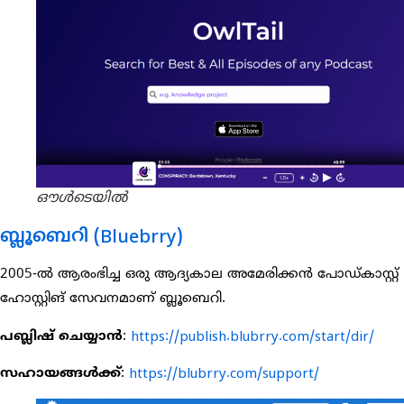
ഔൾടെയിൽ
ബ്ലൂബെറി (Bluebrry)
2005-ൽ ആരംഭിച്ച ഒരു ആദ്യകാല അമേരിക്കൻ പോഡ്കാസ്റ്റ്
ഹോസ്റ്റിങ് സേവനമാണ് ബ്ലൂബെറി.
പബ്ലിഷ് ചെയ്യാൻ
:
https://publish.blubrry.com/start/dir/
സഹായങ്ങൾക്ക്
:
https://blubrry.com/support/