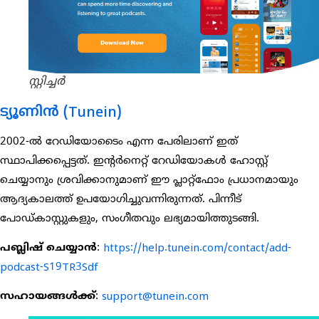
സ്റ്റിച്ചർ
ട്യൂണിൻ (Tunein)
2002-ൽ റേഡിയോടൈം എന്ന പേരിലാണ് ഇത്
സ്ഥാപിക്കപ്പെട്ടത്. ഇന്റർനെറ്റ് റേഡിയോകൾ ഹോസ്റ്റ്
ചെയ്യാനും ശ്രവിക്കാനുമാണ് ഈ പ്ലാറ്റ്‌ഫോം പ്രധാനമായും
ആദ്യകാലത്ത് ഉപയോഗിച്ചുവന്നിരുന്നത്. പിന്നീട്
പോഡ്കാസ്റ്റുകളും, സംഗീതവും ലഭ്യമായിത്തുടങ്ങി.
പബ്ലിഷ് ചെയ്യാൻ
:
https://help.tunein.com/contact/add-
podcast-S19TR3Sdf
സഹായങ്ങൾക്ക്
:
support@tunein.com