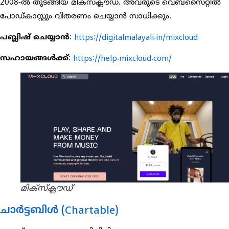
2008-ൽ തുടങ്ങിയ മിക്സ്ക്ലൗഡ്. അവരുടെ വെബ്സൈറ്റിൽ
പോഡ്കാസ്റ്റും വിതരണം ചെയ്യാൻ സാധിക്കും.
പബ്ലിഷ് ചെയ്യാൻ
:
https://digitalmalayali.in/mixcloud
സഹായങ്ങൾക്ക്
:
https://help.mixcloud.com/
മിക്സ്ക്ലൗഡ്
ചാർട്ടബിൾ (Chartable)