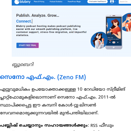
ബ്ലൂബെറി
സെനോ എഫ്.എം. (Zeno FM)
ഏറ്റുവുമധികം ഉപയോക്താക്കളുള്ള 10 റേഡിയോ സ്ട്രീമിങ്
പ്ലാറ്റ്‌ഫോമുകളിലൊന്നാണ് സെനോ എഫ്.എം. 2011-ൽ
സ്ഥാപിക്കപ്പെട്ട ഈ കമ്പനി കോൾ-റ്റു-ലിസൺ
സേവനമൊരുക്കുന്നവയിൽ മുൻപന്തിയിലാണ്.
പബ്ലിഷ് ചെയ്യാനും സഹായങ്ങൾക്കും
: RSS ഫീഡും