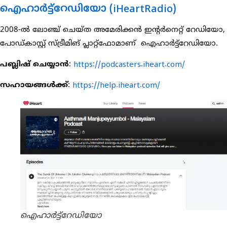
ഐഹാർട്ട്റേഡിയോ (iHeartRadio)
2008-ൽ ലോഞ്ച് ചെയ്ത അമേരിക്കൻ ഇന്റർനെറ്റ് റേഡിയോ,
പോഡ്കാസ്റ്റ് സ്ട്രീമിങ് പ്ലാറ്റ്‌ഫോമാണ് ഐഹാർട്ട്റേഡിയോ.
പബ്ലിഷ് ചെയ്യാൻ
:
https://podcasters.iheart.com/
സഹായങ്ങൾക്ക്
:
https://help.iheart.com/
ഐഹാർട്ട്റേഡിയോ