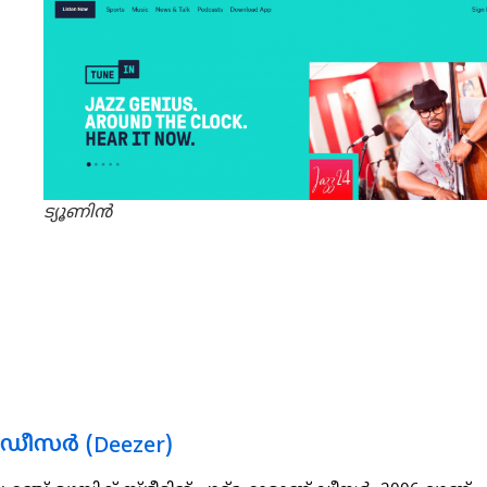
ട്യൂണിൻ
ഡീസർ (Deezer)