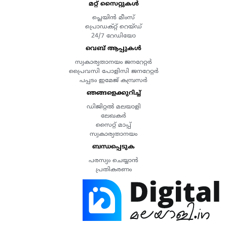
മറ്റ് സൈറ്റുകൾ
പ്ലെയിൻ മീംസ്
പ്രൊഡക്റ്റ് റെയ്ഡ്
24/7 റേഡിയോ
വെബ് ആപ്പുകൾ
സ്വകാര്യതാനയം ജനറേറ്റർ
പ്രൈവസി പോളിസി ജനറേറ്റർ
പപ്പടം ഇമേജ് കമ്പ്രസർ
ഞങ്ങളെക്കുറിച്ച്
ഡിജിറ്റൽ മലയാളി
ലേഖകർ
സൈറ്റ് മാപ്പ്
സ്വകാര്യതാനയം
ബന്ധപ്പെടുക
പരസ്യം ചെയ്യാൻ
പ്രതികരണം