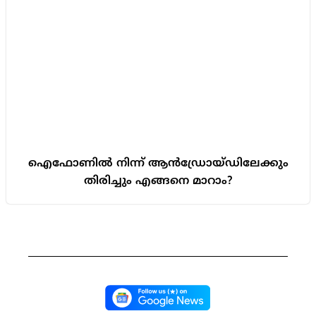
ഐഫോണിൽ നിന്ന് ആൻഡ്രോയ്ഡിലേക്കും
തിരിച്ചും എങ്ങനെ മാറാം?