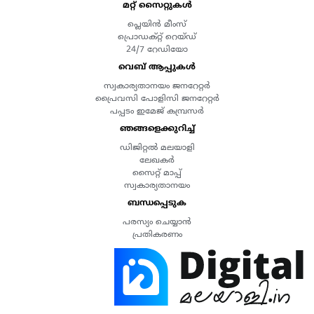
മറ്റ് സൈറ്റുകൾ
പ്ലെയിൻ മീംസ്
പ്രൊഡക്റ്റ് റെയ്ഡ്
24/7 റേഡിയോ
വെബ് ആപ്പുകൾ
സ്വകാര്യതാനയം ജനറേറ്റർ
പ്രൈവസി പോളിസി ജനറേറ്റർ
പപ്പടം ഇമേജ് കമ്പ്രസർ
ഞങ്ങളെക്കുറിച്ച്
ഡിജിറ്റൽ മലയാളി
ലേഖകർ
സൈറ്റ് മാപ്പ്
സ്വകാര്യതാനയം
ബന്ധപ്പെടുക
പരസ്യം ചെയ്യാൻ
പ്രതികരണം