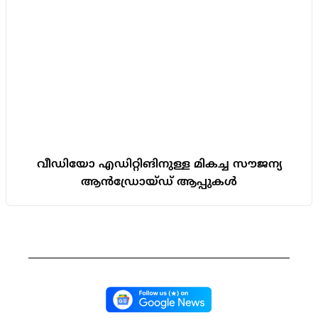
വീഡിയോ എഡിറ്റിങിനുള്ള മികച്ച സൗജന്യ
ആൻഡ്രോയ്ഡ് ആപ്പുകൾ