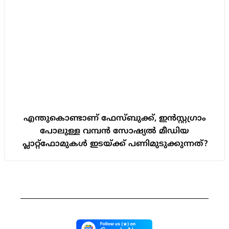
എന്തുകൊണ്ടാണ് ഫേസ്ബുക്ക്, ഇൻസ്റ്റഗ്രാം
പോലുള്ള വമ്പൻ സോഷ്യൽ മീഡിയ
പ്ലാറ്റ്ഫോമുകൾ ഇടയ്ക്ക് പണിമുടുക്കുന്നത്?