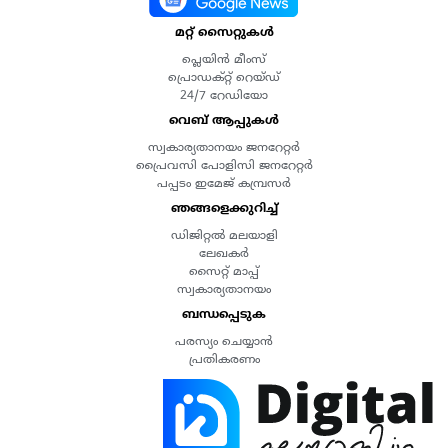
മറ്റ് സൈറ്റുകൾ
പ്ലെയിൻ മീംസ്
പ്രൊഡക്റ്റ് റെയ്ഡ്
24/7 റേഡിയോ
വെബ് ആപ്പുകൾ
സ്വകാര്യതാനയം ജനറേറ്റർ
പ്രൈവസി പോളിസി ജനറേറ്റർ
പപ്പടം ഇമേജ് കമ്പ്രസർ
ഞങ്ങളെക്കുറിച്ച്
ഡിജിറ്റൽ മലയാളി
ലേഖകർ
സൈറ്റ് മാപ്പ്
സ്വകാര്യതാനയം
ബന്ധപ്പെടുക
പരസ്യം ചെയ്യാൻ
പ്രതികരണം