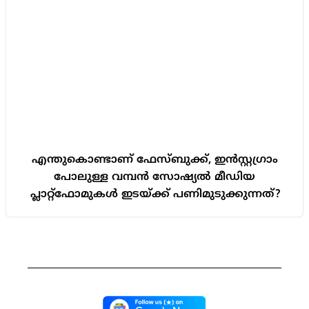
എന്തുകൊണ്ടാണ് ഫേസ്ബുക്ക്, ഇൻസ്റ്റഗ്രാം
പോലുള്ള വമ്പൻ സോഷ്യൽ മീഡിയ
പ്ലാറ്റ്ഫോമുകൾ ഇടയ്ക്ക് പണിമുടുക്കുന്നത്?