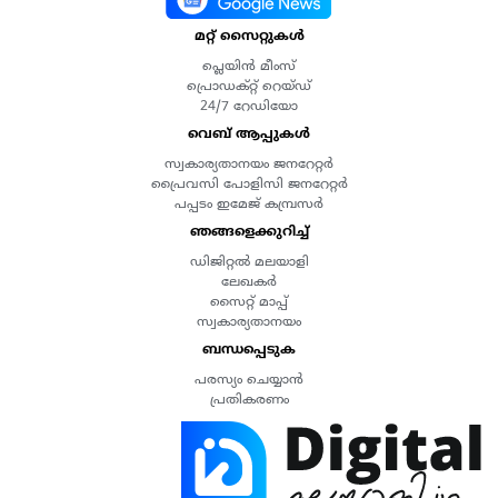
മറ്റ് സൈറ്റുകൾ
പ്ലെയിൻ മീംസ്
പ്രൊഡക്റ്റ് റെയ്ഡ്
24/7 റേഡിയോ
വെബ് ആപ്പുകൾ
സ്വകാര്യതാനയം ജനറേറ്റർ
പ്രൈവസി പോളിസി ജനറേറ്റർ
പപ്പടം ഇമേജ് കമ്പ്രസർ
ഞങ്ങളെക്കുറിച്ച്
ഡിജിറ്റൽ മലയാളി
ലേഖകർ
സൈറ്റ് മാപ്പ്
സ്വകാര്യതാനയം
ബന്ധപ്പെടുക
പരസ്യം ചെയ്യാൻ
പ്രതികരണം