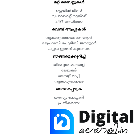
മറ്റ് സൈറ്റുകൾ
പ്ലെയിൻ മീംസ്
പ്രൊഡക്റ്റ് റെയ്ഡ്
24/7 റേഡിയോ
വെബ് ആപ്പുകൾ
സ്വകാര്യതാനയം ജനറേറ്റർ
പ്രൈവസി പോളിസി ജനറേറ്റർ
പപ്പടം ഇമേജ് കമ്പ്രസർ
ഞങ്ങളെക്കുറിച്ച്
ഡിജിറ്റൽ മലയാളി
ലേഖകർ
സൈറ്റ് മാപ്പ്
സ്വകാര്യതാനയം
ബന്ധപ്പെടുക
പരസ്യം ചെയ്യാൻ
പ്രതികരണം