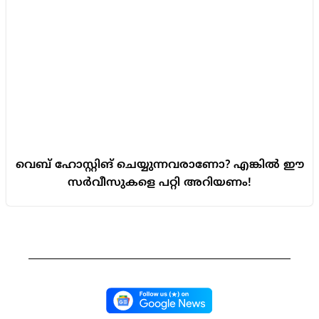
വെബ് ഹോസ്റ്റിങ് ചെയ്യുന്നവരാണോ? എങ്കിൽ ഈ
സർവീസുകളെ പറ്റി അറിയണം!