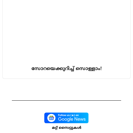
സോറയെക്കുറിച്ച് സൊള്ളാം!
മറ്റ് സൈറ്റുകൾ