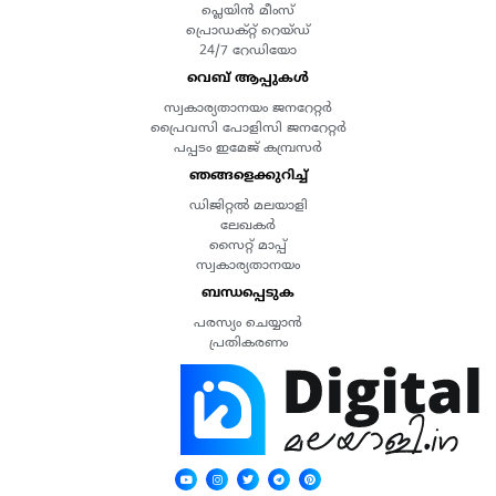
പ്ലെയിൻ മീംസ്
പ്രൊഡക്റ്റ് റെയ്ഡ്
24/7 റേഡിയോ
വെബ് ആപ്പുകൾ
സ്വകാര്യതാനയം ജനറേറ്റർ
പ്രൈവസി പോളിസി ജനറേറ്റർ
പപ്പടം ഇമേജ് കമ്പ്രസർ
ഞങ്ങളെക്കുറിച്ച്
ഡിജിറ്റൽ മലയാളി
ലേഖകർ
സൈറ്റ് മാപ്പ്
സ്വകാര്യതാനയം
ബന്ധപ്പെടുക
പരസ്യം ചെയ്യാൻ
പ്രതികരണം