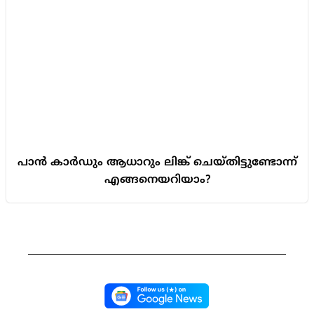
പാൻ കാർഡും ആധാറും ലിങ്ക് ചെയ്തിട്ടുണ്ടോന്ന്
എങ്ങനെയറിയാം?