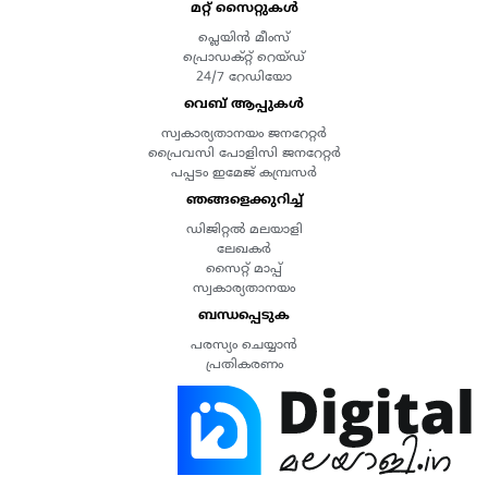
മറ്റ് സൈറ്റുകൾ
പ്ലെയിൻ മീംസ്
പ്രൊഡക്റ്റ് റെയ്ഡ്
24/7 റേഡിയോ
വെബ് ആപ്പുകൾ
സ്വകാര്യതാനയം ജനറേറ്റർ
പ്രൈവസി പോളിസി ജനറേറ്റർ
പപ്പടം ഇമേജ് കമ്പ്രസർ
ഞങ്ങളെക്കുറിച്ച്
ഡിജിറ്റൽ മലയാളി
ലേഖകർ
സൈറ്റ് മാപ്പ്
സ്വകാര്യതാനയം
ബന്ധപ്പെടുക
പരസ്യം ചെയ്യാൻ
പ്രതികരണം