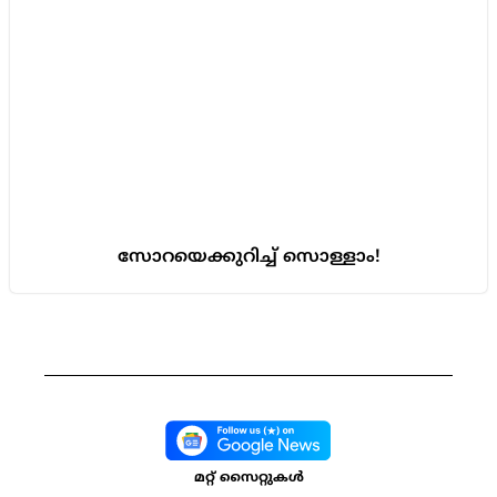
സോറയെക്കുറിച്ച് സൊള്ളാം!
മറ്റ് സൈറ്റുകൾ