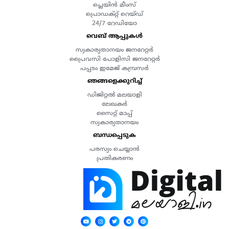
പ്ലെയിൻ മീംസ്
പ്രൊഡക്റ്റ് റെയ്ഡ്
24/7 റേഡിയോ
വെബ് ആപ്പുകൾ
സ്വകാര്യതാനയം ജനറേറ്റർ
പ്രൈവസി പോളിസി ജനറേറ്റർ
പപ്പടം ഇമേജ് കമ്പ്രസർ
ഞങ്ങളെക്കുറിച്ച്
ഡിജിറ്റൽ മലയാളി
ലേഖകർ
സൈറ്റ് മാപ്പ്
സ്വകാര്യതാനയം
ബന്ധപ്പെടുക
പരസ്യം ചെയ്യാൻ
പ്രതികരണം