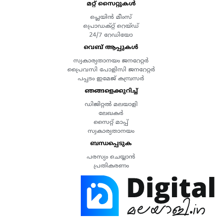
മറ്റ് സൈറ്റുകൾ
പ്ലെയിൻ മീംസ്
പ്രൊഡക്റ്റ് റെയ്ഡ്
24/7 റേഡിയോ
വെബ് ആപ്പുകൾ
സ്വകാര്യതാനയം ജനറേറ്റർ
പ്രൈവസി പോളിസി ജനറേറ്റർ
പപ്പടം ഇമേജ് കമ്പ്രസർ
ഞങ്ങളെക്കുറിച്ച്
ഡിജിറ്റൽ മലയാളി
ലേഖകർ
സൈറ്റ് മാപ്പ്
സ്വകാര്യതാനയം
ബന്ധപ്പെടുക
പരസ്യം ചെയ്യാൻ
പ്രതികരണം