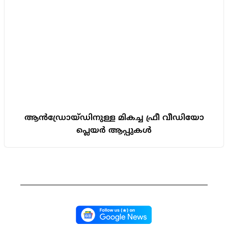
ആൻഡ്രോയ്ഡിനുള്ള മികച്ച ഫ്രീ വീഡിയോ
പ്ലെയർ ആപ്പുകൾ