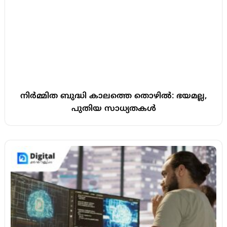
നിർമ്മിത ബുദ്ധി കാലത്തെ തൊഴിൽ: ഭയമല്ല,
പുതിയ സാധ്യതകൾ