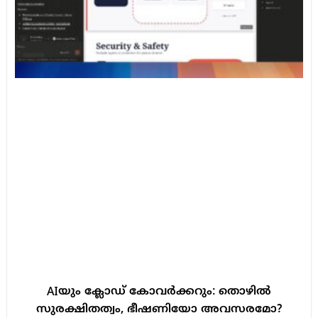
AIയും ക്ലോഡ് കോവർക്കറും: തൊഴിൽ
സുരക്ഷിതത്വം, ഭീഷണിയോ അവസരമോ?