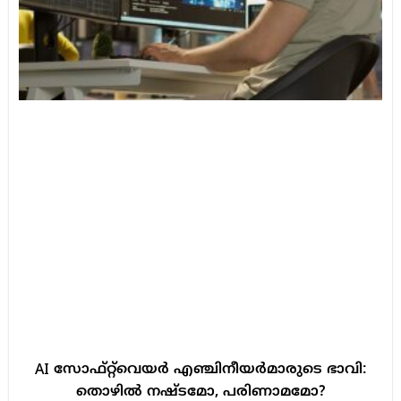
AI സോഫ്റ്റ്‌വെയർ എഞ്ചിനീയർമാരുടെ ഭാവി:
തൊഴിൽ നഷ്ടമോ, പരിണാമമോ?