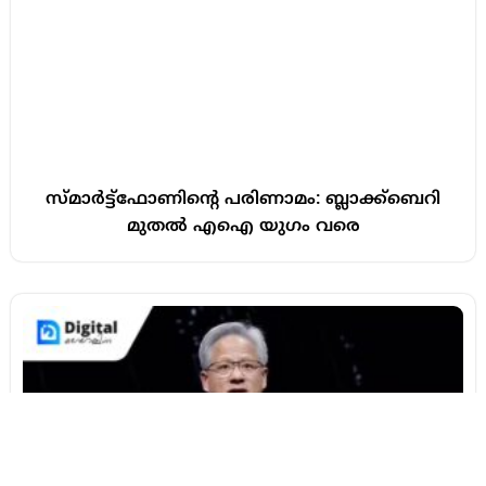
സ്മാർട്ട്ഫോണിന്റെ പരിണാമം: ബ്ലാക്ക്‌ബെറി
മുതൽ എഐ യുഗം വരെ