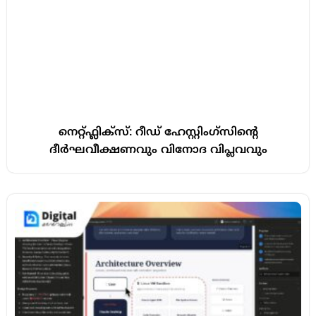
നെറ്റ്ഫ്ലിക്സ്: റീഡ് ഹേസ്റ്റിംഗ്സിന്റെ
ദീർഘവീക്ഷണവും വിനോദ വിപ്ലവവും