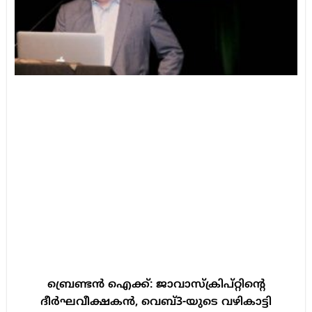
ബ്രെണ്ടൻ ഐക്ക്: ജാവാസ്ക്രിപ്റ്റിൻ്റെ
ദീർഘവീക്ഷകൻ, വെബ്3-യുടെ വഴികാട്ടി