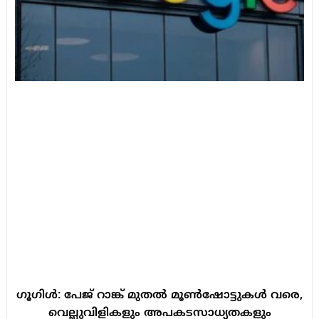
ഗൂഗിൾ: പേജ് റാങ്ക് മുതൽ മൂൺഷോട്ടുകൾ വരെ,
വെല്ലുവിളികളും അപകടസാധ്യതകളും