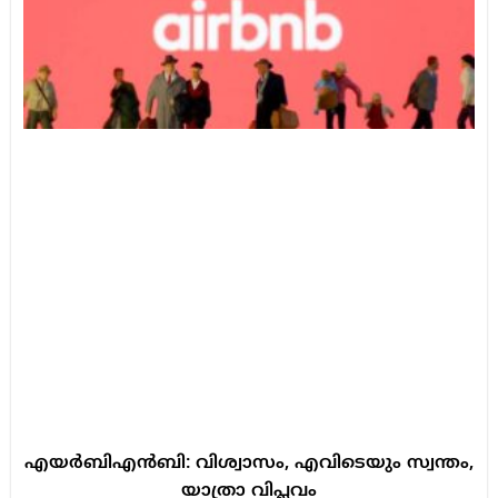
എയർബിഎൻബി: വിശ്വാസം, എവിടെയും സ്വന്തം,
യാത്രാ വിപ്ലവം