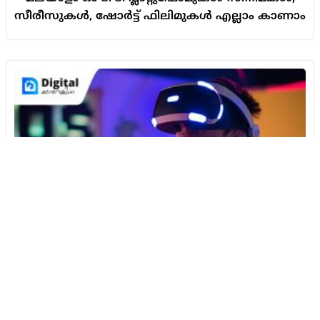
സീരീസുകൾ, ഷോർട്ട് ഫിലിമുകൾ എല്ലാം കാണാം