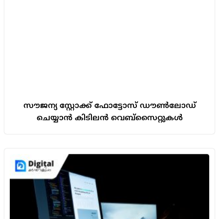
സൗജന്യ സ്റ്റോക്ക് ഫോട്ടോസ് ഡൗൺലോഡ്
ചെയ്യാൻ കിടിലൻ വെബ്സൈറ്റുകൾ