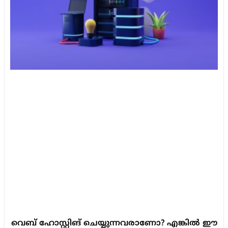
വെബ് ഹോസ്റ്റിങ് ചെയ്യുന്നവരാണോ? എങ്കിൽ ഈ