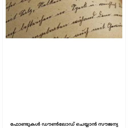
ഫോണ്ടുകൾ ഡൗൺലോഡ് ചെയ്യാൻ സൗജന്യ