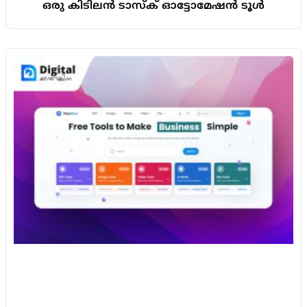
ഒരു കിടിലൻ ടാസ്ക് ഓട്ടോമേഷൻ ടൂൾ