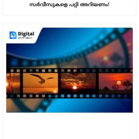
സർവീസുകളെ പറ്റി അറിയണം!