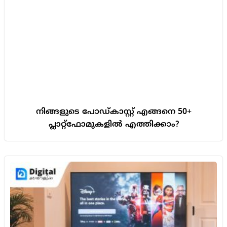
നിങ്ങളുടെ പോഡ്കാസ്റ്റ് എങ്ങനെ 50‍+
പ്ലാറ്റ്‌ഫോമുകളിൽ എത്തിക്കാം?