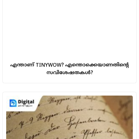
എന്താണ് TINYWOW? എന്തൊക്കെയാണതിന്റെ
സവിശേഷതകൾ?