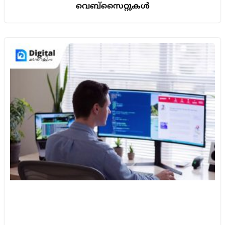
വെബ്സൈറ്റുകൾ