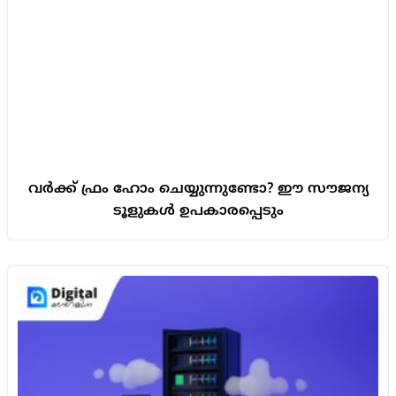
വർക്ക് ഫ്രം ഹോം ചെയ്യുന്നുണ്ടോ? ഈ സൗജന്യ
ടൂളുകൾ ഉപകാരപ്പെടും