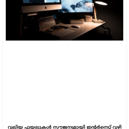
വലിയ ഫയലുകൾ സൗജന്യമായി ഇന്റർനെറ്റ് വഴി