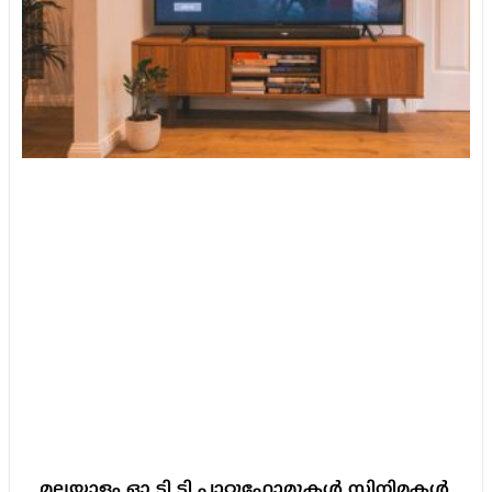
മലയാളം ഓ ടി ടി പ്ലാറ്റുഫോമുകൾ സിനിമകൾ,