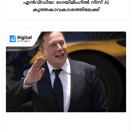
എൻവിഡിയ: ഗെയിമിംഗിൽ നിന്ന് AI
കുത്തകാവകാശത്തിലേക്ക്