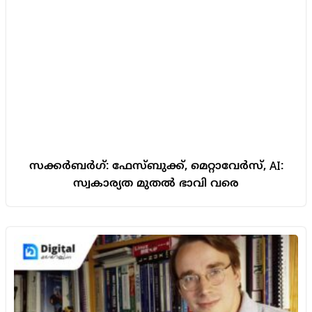
സക്കർബർഗ്: ഫേസ്ബുക്ക്, മെറ്റാവേർസ്, AI:
സ്വകാര്യത മുതൽ ഭാവി വരെ