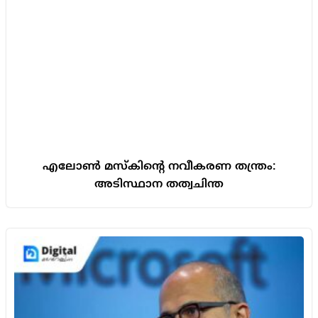
എലോൺ മസ്കിന്റെ നവീകരണ തന്ത്രം:
അടിസ്ഥാന തത്വചിന്ത