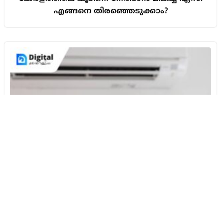
എങ്ങനെ തിരഞ്ഞെടുക്കാം?