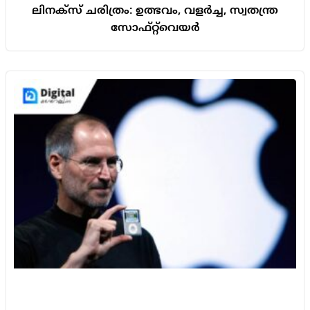
ലിനക്സ് ചരിത്രം: ഉത്ഭവം, വളർച്ച, സ്വതന്ത്ര
സോഫ്റ്റ്‌വെയർ