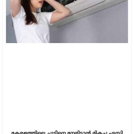
കേരളത്തിലെ ചൂടിനെ നേരിടാൻ മികച്ച ഏസി