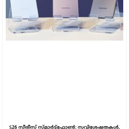
S26 സീരീസ് സ്മാർട്ട്‌ഫോൺ: സവിശേഷതകൾ,