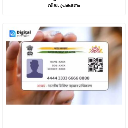
വില, പ്രകടനം