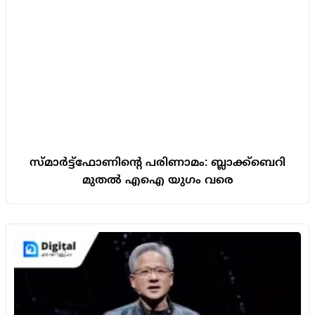
സ്മാർട്ട്ഫോണിന്റെ പരിണാമം: ബ്ലാക്ക്‌ബെറി
മുതൽ എഐ യുഗം വരെ