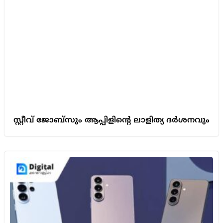
സ്റ്റീവ് ജോബ്സും ആപ്പിളിന്റെ ലാളിത്യ ദർശനവും