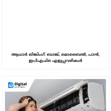
ആധാർ ലിങ്കിംഗ്: ബാങ്ക്, മൊബൈൽ, പാൻ,
ഇപിഎഫ്ഒ എളുപ്പവഴികൾ