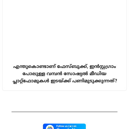
എന്തുകൊണ്ടാണ് ഫേസ്ബുക്ക്, ഇൻസ്റ്റഗ്രാം
പോലുള്ള വമ്പൻ സോഷ്യൽ മീഡിയ
പ്ലാറ്റ്ഫോമുകൾ ഇടയ്ക്ക് പണിമുടുക്കുന്നത്?