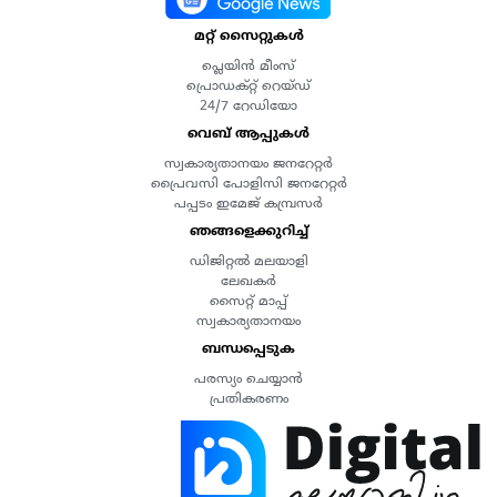
മറ്റ് സൈറ്റുകൾ
പ്ലെയിൻ മീംസ്
പ്രൊഡക്റ്റ് റെയ്ഡ്
24/7 റേഡിയോ
വെബ് ആപ്പുകൾ
സ്വകാര്യതാനയം ജനറേറ്റർ
പ്രൈവസി പോളിസി ജനറേറ്റർ
പപ്പടം ഇമേജ് കമ്പ്രസർ
ഞങ്ങളെക്കുറിച്ച്
ഡിജിറ്റൽ മലയാളി
ലേഖകർ
സൈറ്റ് മാപ്പ്
സ്വകാര്യതാനയം
ബന്ധപ്പെടുക
പരസ്യം ചെയ്യാൻ
പ്രതികരണം