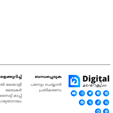
െക്കുറിച്ച്
ബന്ധപ്പെടുക
്റൽ മലയാളി
പരസ്യം ചെയ്യാൻ
ലേഖകർ
പ്രതികരണം
സൈറ്റ് മാപ്പ്
കാര്യതാനയം