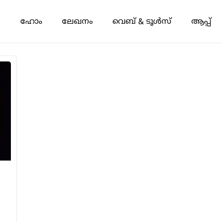
ഹോം
ലേഖനം
വെബ് & ടൂൾസ്
ആപ്പ്