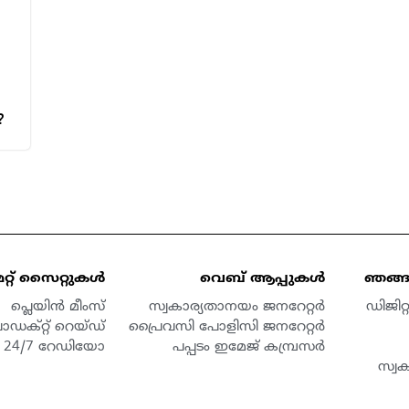
?
മറ്റ് സൈറ്റുകൾ
വെബ് ആപ്പുകൾ
ഞങ്ങള
പ്ലെയിൻ മീംസ്
സ്വകാര്യതാനയം ജനറേറ്റർ
ഡിജിറ
ൊഡക്റ്റ് റെയ്ഡ്
പ്രൈവസി പോളിസി ജനറേറ്റർ
24/7 റേഡിയോ
പപ്പടം ഇമേജ് കമ്പ്രസർ
സ്വ