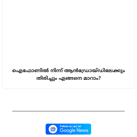
ഐഫോണിൽ നിന്ന് ആൻഡ്രോയ്ഡിലേക്കും
തിരിച്ചും എങ്ങനെ മാറാം?