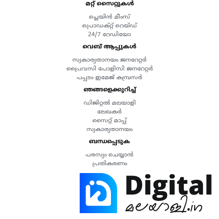
മറ്റ് സൈറ്റുകൾ
പ്ലെയിൻ മീംസ്
പ്രൊഡക്റ്റ് റെയ്ഡ്
24/7 റേഡിയോ
വെബ് ആപ്പുകൾ
സ്വകാര്യതാനയം ജനറേറ്റർ
പ്രൈവസി പോളിസി ജനറേറ്റർ
പപ്പടം ഇമേജ് കമ്പ്രസർ
ഞങ്ങളെക്കുറിച്ച്
ഡിജിറ്റൽ മലയാളി
ലേഖകർ
സൈറ്റ് മാപ്പ്
സ്വകാര്യതാനയം
ബന്ധപ്പെടുക
പരസ്യം ചെയ്യാൻ
പ്രതികരണം