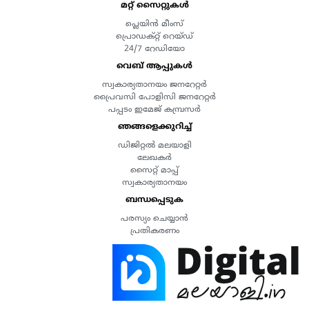
മറ്റ് സൈറ്റുകൾ
പ്ലെയിൻ മീംസ്
പ്രൊഡക്റ്റ് റെയ്ഡ്
24/7 റേഡിയോ
വെബ് ആപ്പുകൾ
സ്വകാര്യതാനയം ജനറേറ്റർ
പ്രൈവസി പോളിസി ജനറേറ്റർ
പപ്പടം ഇമേജ് കമ്പ്രസർ
ഞങ്ങളെക്കുറിച്ച്
ഡിജിറ്റൽ മലയാളി
ലേഖകർ
സൈറ്റ് മാപ്പ്
സ്വകാര്യതാനയം
ബന്ധപ്പെടുക
പരസ്യം ചെയ്യാൻ
പ്രതികരണം