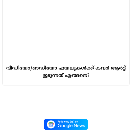
വീഡിയോ/ഓഡിയോ ഫയലുകൾക്ക് കവർ ആർട്ട്
ഇടുന്നത് എങ്ങനെ?