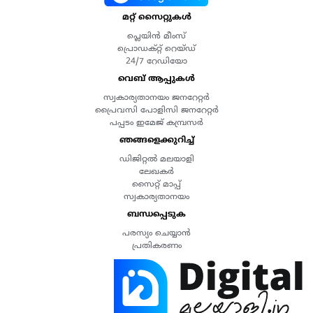
മറ്റ് സൈറ്റുകൾ
പ്ലെയിൻ മീംസ്
പ്രൊഡക്റ്റ് റെയ്ഡ്
24/7 റേഡിയോ
വെബ് ആപ്പുകൾ
സ്വകാര്യതാനയം ജനറേറ്റർ
പ്രൈവസി പോളിസി ജനറേറ്റർ
പപ്പടം ഇമേജ് കമ്പ്രസർ
ഞങ്ങളെക്കുറിച്ച്
ഡിജിറ്റൽ മലയാളി
ലേഖകർ
സൈറ്റ് മാപ്പ്
സ്വകാര്യതാനയം
ബന്ധപ്പെടുക
പരസ്യം ചെയ്യാൻ
പ്രതികരണം