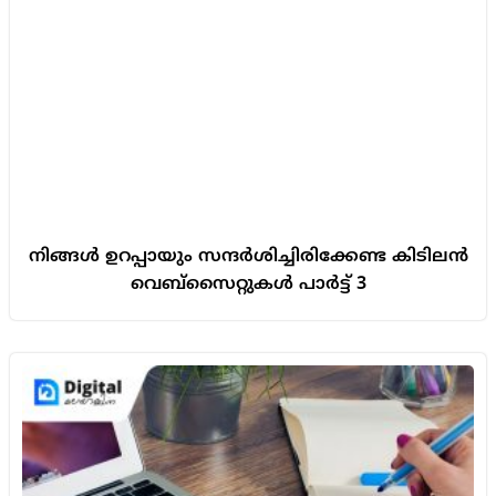
നിങ്ങൾ ഉറപ്പായും സന്ദർശിച്ചിരിക്കേണ്ട കിടിലൻ
വെബ്സൈറ്റുകൾ പാർട്ട് 3