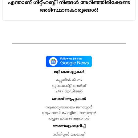
എന്താണ് ഗിറ്റ്ഹബ്ബ്? നിങ്ങൾ അറിഞ്ഞിരിക്കേണ്ട
അടിസ്ഥാനകാര്യങ്ങൾ!
മറ്റ് സൈറ്റുകൾ
പ്ലെയിൻ മീംസ്
പ്രൊഡക്റ്റ് റെയ്ഡ്
24/7 റേഡിയോ
വെബ് ആപ്പുകൾ
സ്വകാര്യതാനയം ജനറേറ്റർ
പ്രൈവസി പോളിസി ജനറേറ്റർ
പപ്പടം ഇമേജ് കമ്പ്രസർ
ഞങ്ങളെക്കുറിച്ച്
ഡിജിറ്റൽ മലയാളി