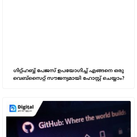
ഗിറ്റ്ഹബ്ബ് പേജസ് ഉപയോഗിച്ച് എങ്ങനെ ഒരു
വെബ്സൈറ്റ് സൗജന്യമായി ഹോസ്റ്റ് ചെയ്യാം?