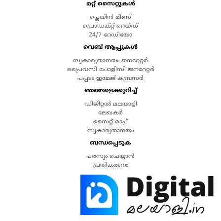
മറ്റ് സൈറ്റുകൾ
പ്ലെയിൻ മീംസ്
പ്രൊഡക്റ്റ് റെയ്ഡ്
24/7 റേഡിയോ
വെബ് ആപ്പുകൾ
സ്വകാര്യതാനയം ജനറേറ്റർ
പ്രൈവസി പോളിസി ജനറേറ്റർ
പപ്പടം ഇമേജ് കമ്പ്രസർ
ഞങ്ങളെക്കുറിച്ച്
ഡിജിറ്റൽ മലയാളി
ലേഖകർ
സൈറ്റ് മാപ്പ്
സ്വകാര്യതാനയം
ബന്ധപ്പെടുക
പരസ്യം ചെയ്യാൻ
പ്രതികരണം