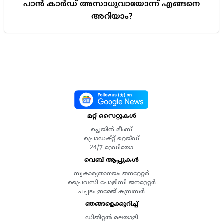
പാൻ കാർഡ് അസാധുവായോന്ന് എങ്ങനെ
അറിയാം?
മറ്റ് സൈറ്റുകൾ
പ്ലെയിൻ മീംസ്
പ്രൊഡക്റ്റ് റെയ്ഡ്
24/7 റേഡിയോ
വെബ് ആപ്പുകൾ
സ്വകാര്യതാനയം ജനറേറ്റർ
പ്രൈവസി പോളിസി ജനറേറ്റർ
പപ്പടം ഇമേജ് കമ്പ്രസർ
ഞങ്ങളെക്കുറിച്ച്
ഡിജിറ്റൽ മലയാളി