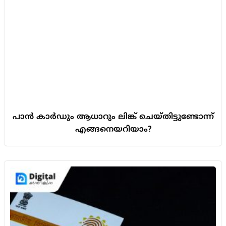
പാൻ കാർഡും ആധാറും ലിങ്ക് ചെയ്തിട്ടുണ്ടോന്ന്
എങ്ങനെയറിയാം?