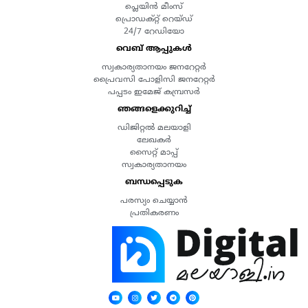
പ്ലെയിൻ മീംസ്
പ്രൊഡക്റ്റ് റെയ്ഡ്
24/7 റേഡിയോ
വെബ് ആപ്പുകൾ
സ്വകാര്യതാനയം ജനറേറ്റർ
പ്രൈവസി പോളിസി ജനറേറ്റർ
പപ്പടം ഇമേജ് കമ്പ്രസർ
ഞങ്ങളെക്കുറിച്ച്
ഡിജിറ്റൽ മലയാളി
ലേഖകർ
സൈറ്റ് മാപ്പ്
സ്വകാര്യതാനയം
ബന്ധപ്പെടുക
പരസ്യം ചെയ്യാൻ
പ്രതികരണം