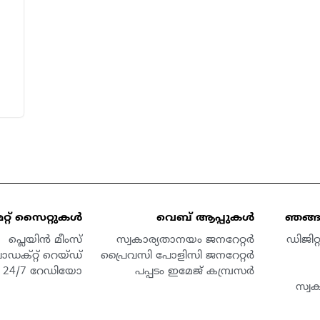
മറ്റ് സൈറ്റുകൾ
വെബ് ആപ്പുകൾ
ഞങ്ങള
പ്ലെയിൻ മീംസ്
സ്വകാര്യതാനയം ജനറേറ്റർ
ഡിജിറ
ൊഡക്റ്റ് റെയ്ഡ്
പ്രൈവസി പോളിസി ജനറേറ്റർ
24/7 റേഡിയോ
പപ്പടം ഇമേജ് കമ്പ്രസർ
സ്വ