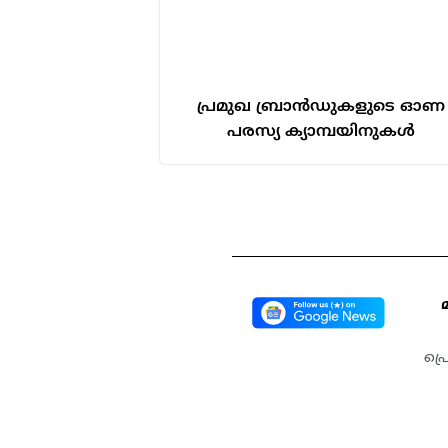
പ്രമുഖ ബ്രാൻഡുകളുടെ ഓണ
പരസ്യ ക്യാമ്പയിനുകൾ
പ്ര