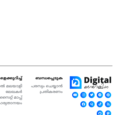
െക്കുറിച്ച്
ബന്ധപ്പെടുക
്റൽ മലയാളി
പരസ്യം ചെയ്യാൻ
ലേഖകർ
പ്രതികരണം
സൈറ്റ് മാപ്പ്
കാര്യതാനയം