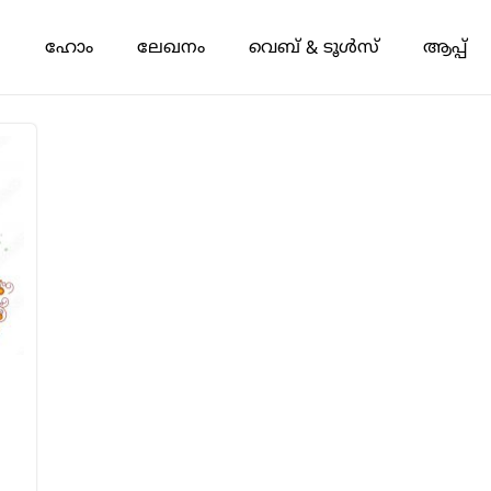
ഹോം
ലേഖനം
വെബ് & ടൂൾസ്
ആപ്പ്