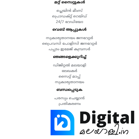
മറ്റ് സൈറ്റുകൾ
പ്ലെയിൻ മീംസ്
പ്രൊഡക്റ്റ് റെയ്ഡ്
24/7 റേഡിയോ
വെബ് ആപ്പുകൾ
സ്വകാര്യതാനയം ജനറേറ്റർ
പ്രൈവസി പോളിസി ജനറേറ്റർ
പപ്പടം ഇമേജ് കമ്പ്രസർ
ഞങ്ങളെക്കുറിച്ച്
ഡിജിറ്റൽ മലയാളി
ലേഖകർ
സൈറ്റ് മാപ്പ്
സ്വകാര്യതാനയം
ബന്ധപ്പെടുക
പരസ്യം ചെയ്യാൻ
പ്രതികരണം