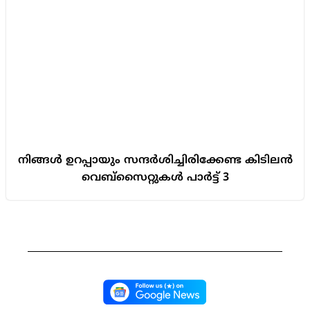
നിങ്ങൾ ഉറപ്പായും സന്ദർശിച്ചിരിക്കേണ്ട കിടിലൻ
വെബ്സൈറ്റുകൾ പാർട്ട് 3