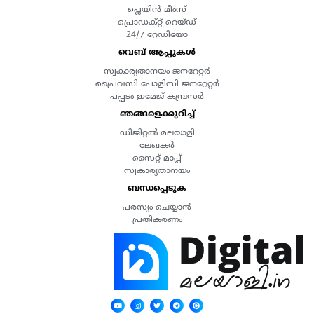
പ്ലെയിൻ മീംസ്
പ്രൊഡക്റ്റ് റെയ്ഡ്
24/7 റേഡിയോ
വെബ് ആപ്പുകൾ
സ്വകാര്യതാനയം ജനറേറ്റർ
പ്രൈവസി പോളിസി ജനറേറ്റർ
പപ്പടം ഇമേജ് കമ്പ്രസർ
ഞങ്ങളെക്കുറിച്ച്
ഡിജിറ്റൽ മലയാളി
ലേഖകർ
സൈറ്റ് മാപ്പ്
സ്വകാര്യതാനയം
ബന്ധപ്പെടുക
പരസ്യം ചെയ്യാൻ
പ്രതികരണം