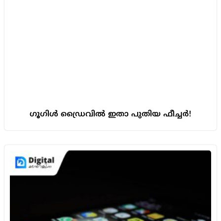
ഗൂഗിൾ ഡ്രൈവിൽ ഇതാ പുതിയ ഫീച്ചർ!