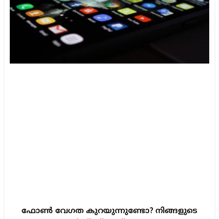
ഫോൺ വേഗത കുറയുന്നുണ്ടോ? നിങ്ങളുടെ