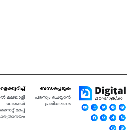
െക്കുറിച്ച്
ബന്ധപ്പെടുക
്റൽ മലയാളി
പരസ്യം ചെയ്യാൻ
ലേഖകർ
പ്രതികരണം
സൈറ്റ് മാപ്പ്
കാര്യതാനയം