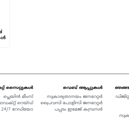
ച
കൾ
മറ്റ് സൈറ്റുകൾ
വെബ് ആപ്പുകൾ
ഞങ്ങള
പ്ലെയിൻ മീംസ്
സ്വകാര്യതാനയം ജനറേറ്റർ
ഡിജിറ
ൊഡക്റ്റ് റെയ്ഡ്
പ്രൈവസി പോളിസി ജനറേറ്റർ
24/7 റേഡിയോ
പപ്പടം ഇമേജ് കമ്പ്രസർ
സ്വ