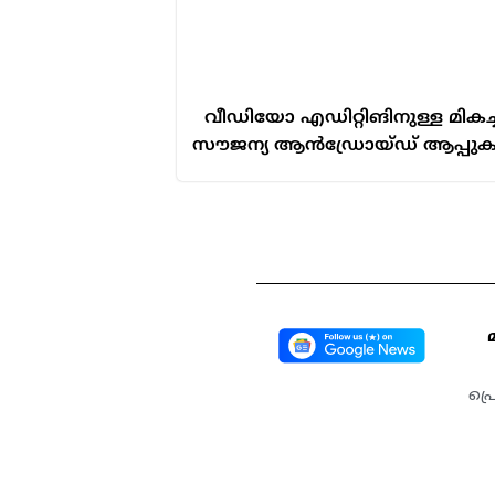
വീഡിയോ എഡിറ്റിങിനുള്ള മികച്
സൗജന്യ ആൻഡ്രോയ്ഡ് ആപ്പു
പ്ര