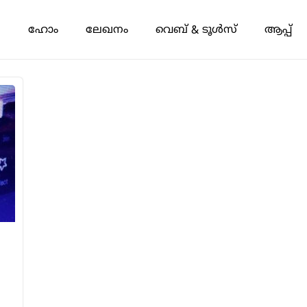
ഹോം
ലേഖനം
വെബ് & ടൂൾസ്
ആപ്പ്