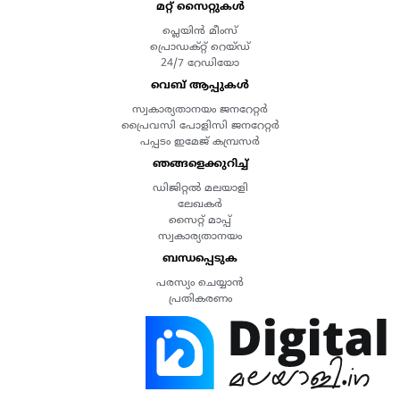
മറ്റ് സൈറ്റുകൾ
പ്ലെയിൻ മീംസ്
പ്രൊഡക്റ്റ് റെയ്ഡ്
24/7 റേഡിയോ
വെബ് ആപ്പുകൾ
സ്വകാര്യതാനയം ജനറേറ്റർ
പ്രൈവസി പോളിസി ജനറേറ്റർ
പപ്പടം ഇമേജ് കമ്പ്രസർ
ഞങ്ങളെക്കുറിച്ച്
ഡിജിറ്റൽ മലയാളി
ലേഖകർ
സൈറ്റ് മാപ്പ്
സ്വകാര്യതാനയം
ബന്ധപ്പെടുക
പരസ്യം ചെയ്യാൻ
പ്രതികരണം