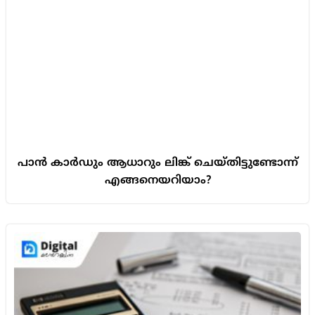
പാൻ കാർഡും ആധാറും ലിങ്ക് ചെയ്തിട്ടുണ്ടോന്ന്
എങ്ങനെയറിയാം?