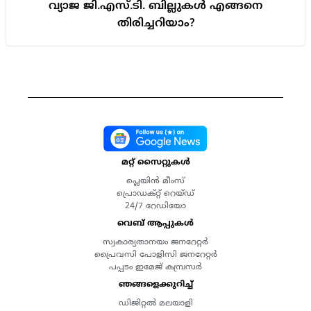
വ്യാജ ജി.എസ്.ടി. ബില്ലുകൾ എങ്ങനെ
തിരിച്ചറിയാം?
മറ്റ് സൈറ്റുകൾ
പ്ലെയിൻ മീംസ്
പ്രൊഡക്റ്റ് റെയ്ഡ്
24/7 റേഡിയോ
വെബ് ആപ്പുകൾ
സ്വകാര്യതാനയം ജനറേറ്റർ
പ്രൈവസി പോളിസി ജനറേറ്റർ
പപ്പടം ഇമേജ് കമ്പ്രസർ
ഞങ്ങളെക്കുറിച്ച്
ഡിജിറ്റൽ മലയാളി