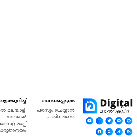
െക്കുറിച്ച്
ബന്ധപ്പെടുക
്റൽ മലയാളി
പരസ്യം ചെയ്യാൻ
ലേഖകർ
പ്രതികരണം
സൈറ്റ് മാപ്പ്
കാര്യതാനയം