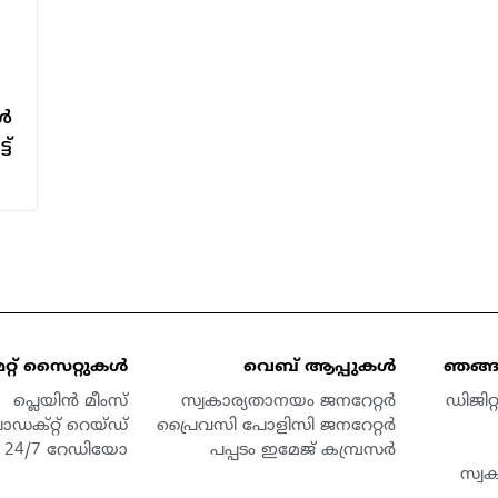
കൾ
ട്
മറ്റ് സൈറ്റുകൾ
വെബ് ആപ്പുകൾ
ഞങ്ങള
പ്ലെയിൻ മീംസ്
സ്വകാര്യതാനയം ജനറേറ്റർ
ഡിജിറ
ൊഡക്റ്റ് റെയ്ഡ്
പ്രൈവസി പോളിസി ജനറേറ്റർ
24/7 റേഡിയോ
പപ്പടം ഇമേജ് കമ്പ്രസർ
സ്വ