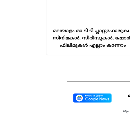
മലയാളം ഓ ടി ടി പ്ലാറ്റുഫോമു
സിനിമകൾ, സീരീസുകൾ, ഷോർട്
ഫിലിമുകൾ എല്ലാം കാണാം
പ്ര