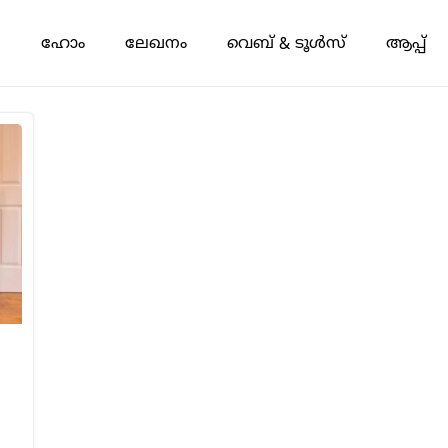
ഹോം
ലേഖനം
വെബ് & ടൂൾസ്
ആപ്പ്