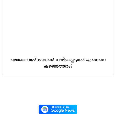
മൊബൈൽ ഫോൺ നഷ്ടപ്പെട്ടാൽ എങ്ങനെ
കണ്ടെത്താം?