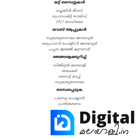
മറ്റ് സൈറ്റുകൾ
പ്ലെയിൻ മീംസ്
പ്രൊഡക്റ്റ് റെയ്ഡ്
24/7 റേഡിയോ
വെബ് ആപ്പുകൾ
സ്വകാര്യതാനയം ജനറേറ്റർ
പ്രൈവസി പോളിസി ജനറേറ്റർ
പപ്പടം ഇമേജ് കമ്പ്രസർ
ഞങ്ങളെക്കുറിച്ച്
ഡിജിറ്റൽ മലയാളി
ലേഖകർ
സൈറ്റ് മാപ്പ്
സ്വകാര്യതാനയം
ബന്ധപ്പെടുക
പരസ്യം ചെയ്യാൻ
പ്രതികരണം