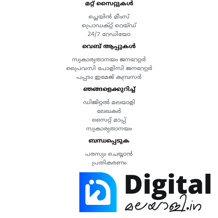
മറ്റ് സൈറ്റുകൾ
പ്ലെയിൻ മീംസ്
പ്രൊഡക്റ്റ് റെയ്ഡ്
24/7 റേഡിയോ
വെബ് ആപ്പുകൾ
സ്വകാര്യതാനയം ജനറേറ്റർ
പ്രൈവസി പോളിസി ജനറേറ്റർ
പപ്പടം ഇമേജ് കമ്പ്രസർ
ഞങ്ങളെക്കുറിച്ച്
ഡിജിറ്റൽ മലയാളി
ലേഖകർ
സൈറ്റ് മാപ്പ്
സ്വകാര്യതാനയം
ബന്ധപ്പെടുക
പരസ്യം ചെയ്യാൻ
പ്രതികരണം