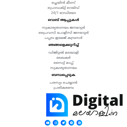
പ്ലെയിൻ മീംസ്
പ്രൊഡക്റ്റ് റെയ്ഡ്
24/7 റേഡിയോ
വെബ് ആപ്പുകൾ
സ്വകാര്യതാനയം ജനറേറ്റർ
പ്രൈവസി പോളിസി ജനറേറ്റർ
പപ്പടം ഇമേജ് കമ്പ്രസർ
ഞങ്ങളെക്കുറിച്ച്
ഡിജിറ്റൽ മലയാളി
ലേഖകർ
സൈറ്റ് മാപ്പ്
സ്വകാര്യതാനയം
ബന്ധപ്പെടുക
പരസ്യം ചെയ്യാൻ
പ്രതികരണം