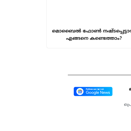
മൊബൈൽ ഫോൺ നഷ്ടപ്പെട്ട
എങ്ങനെ കണ്ടെത്താം?
പ്ര