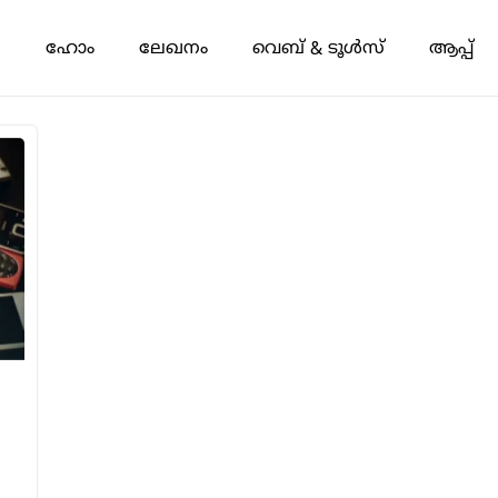
ഹോം
ലേഖനം
വെബ് & ടൂൾസ്
ആപ്പ്