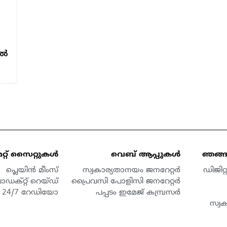
ാൽ
മറ്റ് സൈറ്റുകൾ
വെബ് ആപ്പുകൾ
ഞങ്ങള
പ്ലെയിൻ മീംസ്
സ്വകാര്യതാനയം ജനറേറ്റർ
ഡിജിറ
ൊഡക്റ്റ് റെയ്ഡ്
പ്രൈവസി പോളിസി ജനറേറ്റർ
24/7 റേഡിയോ
പപ്പടം ഇമേജ് കമ്പ്രസർ
സ്വ