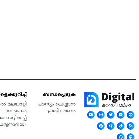
െക്കുറിച്ച്
ബന്ധപ്പെടുക
്റൽ മലയാളി
പരസ്യം ചെയ്യാൻ
ലേഖകർ
പ്രതികരണം
സൈറ്റ് മാപ്പ്
കാര്യതാനയം