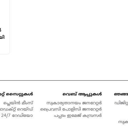
ൻ
യി
മറ്റ് സൈറ്റുകൾ
വെബ് ആപ്പുകൾ
ഞങ്ങള
പ്ലെയിൻ മീംസ്
സ്വകാര്യതാനയം ജനറേറ്റർ
ഡിജിറ
ൊഡക്റ്റ് റെയ്ഡ്
പ്രൈവസി പോളിസി ജനറേറ്റർ
24/7 റേഡിയോ
പപ്പടം ഇമേജ് കമ്പ്രസർ
സ്വ