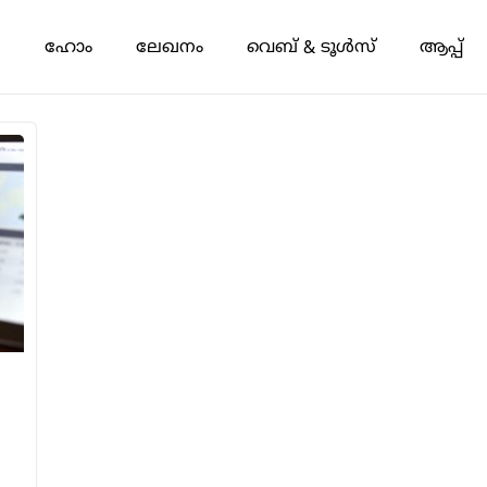
ഹോം
ലേഖനം
വെബ് & ടൂൾസ്
ആപ്പ്