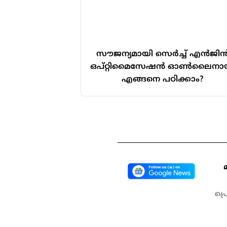
സൗജന്യമായി സെർച്ച് എൻജി
ഒപ്റ്റിമൈസേഷൻ ഓൺലൈനാ
എങ്ങനെ പഠിക്കാം?
പ്ര