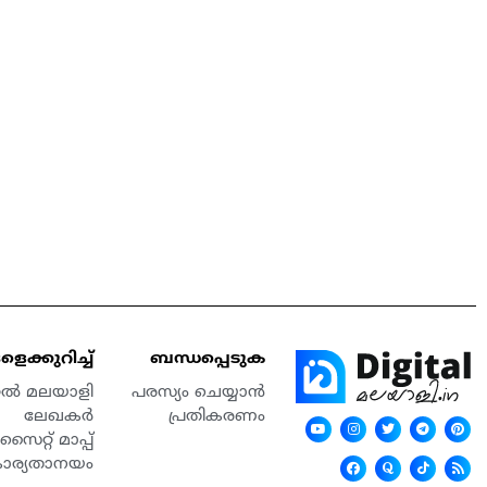
െക്കുറിച്ച്
ബന്ധപ്പെടുക
്റൽ മലയാളി
പരസ്യം ചെയ്യാൻ
ലേഖകർ
പ്രതികരണം
സൈറ്റ് മാപ്പ്
കാര്യതാനയം