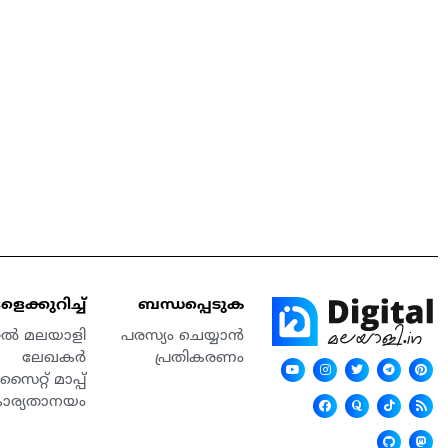
െക്കുറിച്ച്
ബന്ധപ്പെടുക
്റൽ മലയാളി
പരസ്യം ചെയ്യാൻ
ലേഖകർ
പ്രതികരണം
സൈറ്റ് മാപ്പ്
കാര്യതാനയം