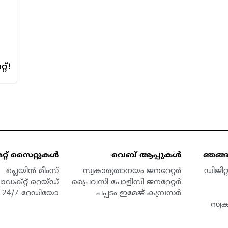
്!
മറ്റ് സൈറ്റുകൾ
വെബ് ആപ്പുകൾ
ഞങ്ങള
പ്ലെയിൻ മീംസ്
സ്വകാര്യതാനയം ജനറേറ്റർ
ഡിജിറ
ൊഡക്റ്റ് റെയ്ഡ്
പ്രൈവസി പോളിസി ജനറേറ്റർ
24/7 റേഡിയോ
പപ്പടം ഇമേജ് കമ്പ്രസർ
സ്വ