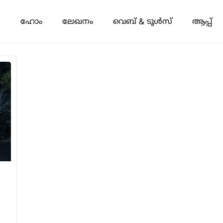
ഹോം
ലേഖനം
വെബ് & ടൂൾസ്
ആപ്പ്