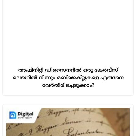
അഫിനിറ്റി ഡിസൈനറിൽ ഒരു കേർവ്സ്
ലെയറിൽ നിന്നും ഒബ്ജെക്റ്റുകളെ എങ്ങനെ
വേർതിരിച്ചെടുക്കാം?