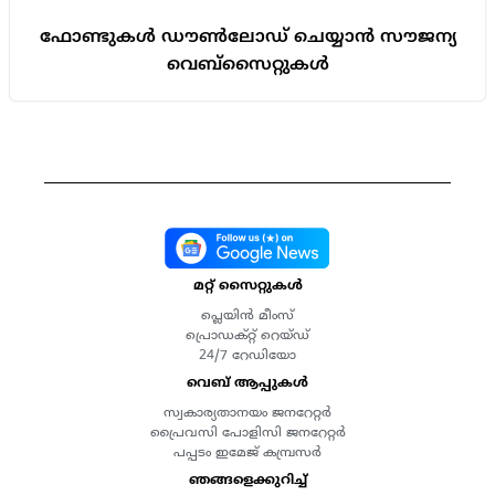
ഫോണ്ടുകൾ ഡൗൺലോഡ് ചെയ്യാൻ സൗജന്യ
വെബ്സൈറ്റുകൾ
മറ്റ് സൈറ്റുകൾ
പ്ലെയിൻ മീംസ്
പ്രൊഡക്റ്റ് റെയ്ഡ്
24/7 റേഡിയോ
വെബ് ആപ്പുകൾ
സ്വകാര്യതാനയം ജനറേറ്റർ
പ്രൈവസി പോളിസി ജനറേറ്റർ
പപ്പടം ഇമേജ് കമ്പ്രസർ
ഞങ്ങളെക്കുറിച്ച്